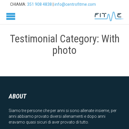
CHIAMA:
351 908 4838
|
info@centrofitme.com
Testimonial Category:
With
photo
ABOUT
Siamo tre persone che per anni si sono allenate insieme, per
anni abbiamo provato diversi allenamenti e dopo anni
eravamo quasi sicuri di aver provato di tutto.