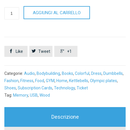
Club
AGGIUNGI AL CARRELLO
Card
for
Women
quantità



Like
Tweet
+1
Categorie:
Audio
,
Bodybuilding
,
Books
,
Colorful
,
Dress
,
Dumbbells
,
Fashion
,
Fitness
,
Food
,
GYM
,
Home
,
Kettlebells
,
Olympic plates
,
Shoes
,
Subscription Cards
,
Technology
,
Ticket
Tag:
Memory
,
USB
,
Wood
Descrizione