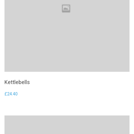
Kettlebells
£
24.40