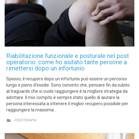
Riabilitazione funzionale e posturale nel post
operatorio: come ho aiutato tante persone a
rimettersi dopo un infortunio
Spesso, il recupero dopo un infortunio può essere un percorso
lungo e pieno d’insidie. Sono convinto che, pensare fin da subito
al traguardo che si vuole raggiungere è la migliore strategia da
adottare. Il mio compito è sempre stato quello di aiutare la
persona interessata a ottenere il miglior recupero possibile per
raggiungere la massima…
CATEGORY

FISIOTERAPIA