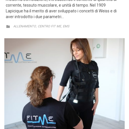
corrente, tessuto muscolare, e unità di tempo. Nel 1909
Lapicique ha il merito di aver sviluppato i concetti di Weiss e di
aver introdotto i due parametri…
CATEGORY
,
,

ALLENAMENTO
CENTRO FIT ME
EMS