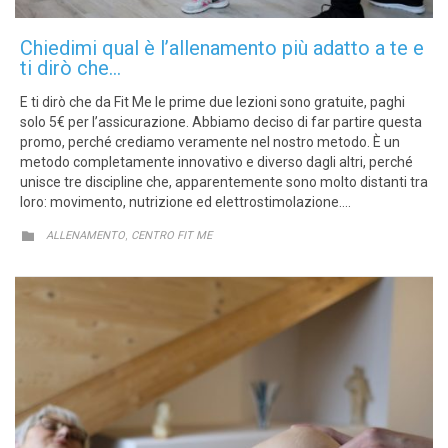
Chiedimi qual è l’allenamento più adatto a te e
ti dirò che…
E ti dirò che da Fit Me le prime due lezioni sono gratuite, paghi
solo 5€ per l’assicurazione. Abbiamo deciso di far partire questa
promo, perché crediamo veramente nel nostro metodo. È un
metodo completamente innovativo e diverso dagli altri, perché
unisce tre discipline che, apparentemente sono molto distanti tra
loro: movimento, nutrizione ed elettrostimolazione….
CATEGORY
,

ALLENAMENTO
CENTRO FIT ME