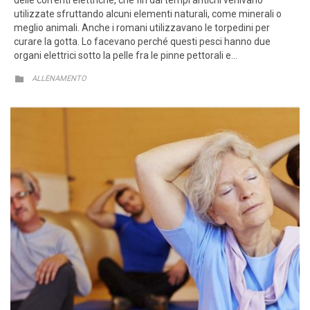
delle correnti elettriche, che fin dai tempi antichi venivano
utilizzate sfruttando alcuni elementi naturali, come minerali o
meglio animali. Anche i romani utilizzavano le torpedini per
curare la gotta. Lo facevano perché questi pesci hanno due
organi elettrici sotto la pelle fra le pinne pettorali e…
CATEGORY

ALLENAMENTO