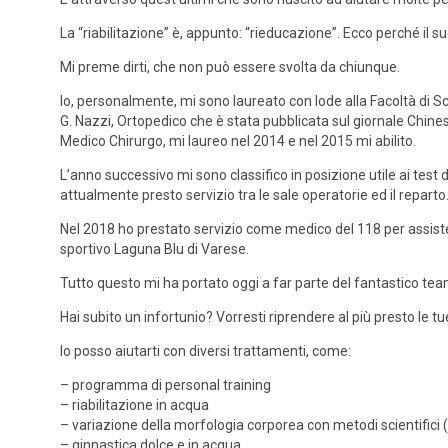
La “riabilitazione” è, appunto: “rieducazione”. Ecco perché il
Mi preme dirti, che non può essere svolta da chiunque.
Io, personalmente, mi sono laureato con lode alla Facoltà di Sci
G. Nazzi, Ortopedico che è stata pubblicata sul giornale Chines
Medico Chirurgo, mi laureo nel 2014 e nel 2015 mi abilito.
L’anno successivo mi sono classifico in posizione utile ai tes
attualmente presto servizio tra le sale operatorie ed il reparto
Nel 2018 ho prestato servizio come medico del 118 per assister
sportivo Laguna Blu di Varese.
Tutto questo mi ha portato oggi a far parte del fantastico team d
Hai subito un infortunio? Vorresti riprendere al più presto le tu
Io posso aiutarti con diversi trattamenti, come:
– programma di personal training
– riabilitazione in acqua
– variazione della morfologia corporea con metodi scientifici
– ginnastica dolce e in acqua