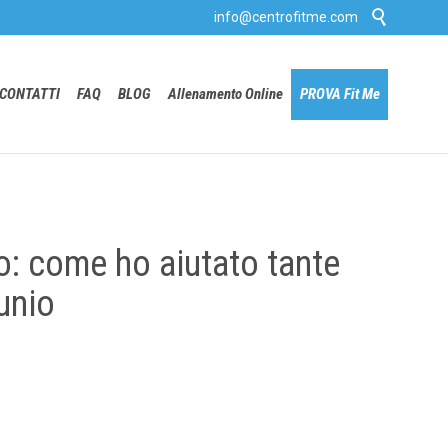

info@centrofitme.com
Skip
CONTATTI
FAQ
BLOG
Allenamento Online
PROVA Fit Me
to
content
io: come ho aiutato tante
unio