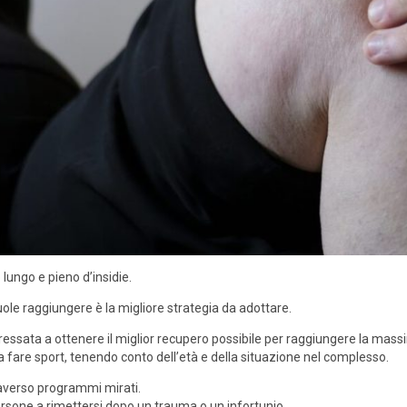
lungo e pieno d’insidie.
uole raggiungere è la migliore strategia da adottare.
eressata a ottenere il miglior recupero possibile per raggiungere la mas
a fare sport, tenendo conto dell’età e della situazione nel complesso.
raverso programmi mirati.
ersone a rimettersi dopo un trauma o un infortunio.