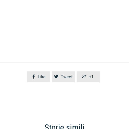



Like
Tweet
+1
Storie simili