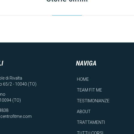
LI
NAVIGA
le di Rivalta
HOME
o 65/2 - 10040 (TO)
TEAM FIT ME
eno
- 10094 (TO)
TESTIMONIANZE
4838
ABOUT
centrofitme.com
TRATTAMENTI
TUTTI I CORSI