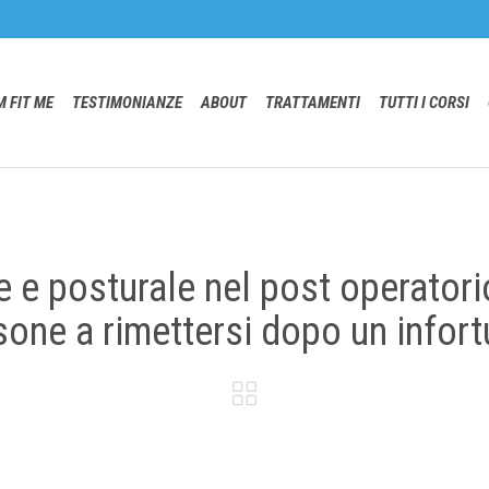
 FIT ME
TESTIMONIANZE
ABOUT
TRATTAMENTI
TUTTI I CORSI
e e posturale nel post operator
sone a rimettersi dopo un infort
