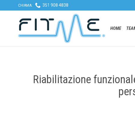

351 908 4838
CHIAMA:
HOME
TEAM
Riabilitazione funzional
per