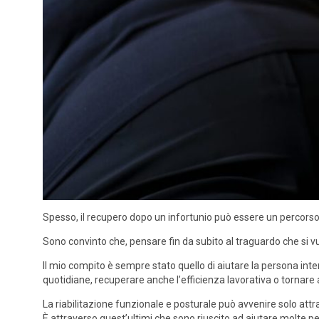
Spesso, il recupero dopo un infortunio può essere un percorso 
Sono convinto che, pensare fin da subito al traguardo che si v
Il mio compito è sempre stato quello di aiutare la persona int
quotidiane, recuperare anche l’efficienza lavorativa o tornare 
La riabilitazione funzionale e posturale può avvenire solo att
È attraverso quest’ultimi che sono riuscito ad aiutare molte p