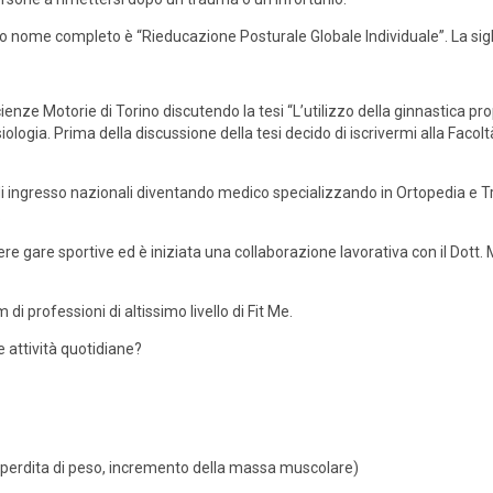
 suo nome completo è “Rieducazione Posturale Globale Individuale”. La si
enze Motorie di Torino discutendo la tesi “L’utilizzo della ginnastica prop
iologia. Prima della discussione della tesi decido di iscrivermi alla Fac
t di ingresso nazionali diventando medico specializzando in Ortopedia e T
.
e gare sportive ed è iniziata una collaborazione lavorativa con il Dott
i professioni di altissimo livello di Fit Me.
e attività quotidiane?
 (perdita di peso, incremento della massa muscolare)